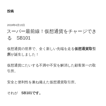
投稿
投
2018年4月13日
稿
スーパー最前線！仮想通貨をチャージでき
日:
る SB101
仮想通貨の世界で、全く新しい先端を走る
仮想通貨取引
所
が誕生しました！
仮想通貨にたいする不満や不安を解消した顧客第一の取
引所。
安全と便利性を兼ね備えた仮想通貨取引所。
それが
SB101です。